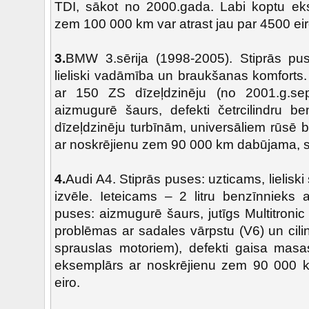
TDI, sākot no 2000.gada. Labi koptu ek
zem 100 000 km var atrast jau par 4500 ei
3.
BMW 3.sērija (1998-2005). Stiprās puse
lieliski vadāmība un braukšanas komforts
ar 150 ZS dīzeļdzinēju (no 2001.g.se
aizmugurē šaurs, defekti četrcilindru be
dīzeļdzinēju turbīnām, universāliem rūsē 
ar noskrējienu zem 90 000 km dabūjama, s
4.
Audi A4. Stiprās puses: uzticams, lielisk
izvēle. Ieteicams – 2 litru benzīnnieks
puses: aizmugurē šaurs, jutīgs Multitroni
problēmas ar sadales vārpstu (V6) un cili
sprauslas motoriem), defekti gaisa masa
eksemplārs ar noskrējienu zem 90 000
eiro.