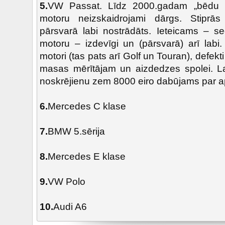
5.
VW Passat. Līdz 2000.gadam „bēdu ie
motoru neizskaidrojami dārgs. Stiprā
pārsvarā labi nostrādāts. Ieteicams – se
motoru – izdevīgi un (pārsvarā) arī labi.
motori (tas pats arī Golf un Touran), defek
masas mērītājam un aizdedzes spolei. L
noskrējienu zem 8000 eiro dabūjams par ap
6.
Mercedes C klase
7.
BMW 5.sērija
8.
Mercedes E klase
9.
VW Polo
10.
Audi A6