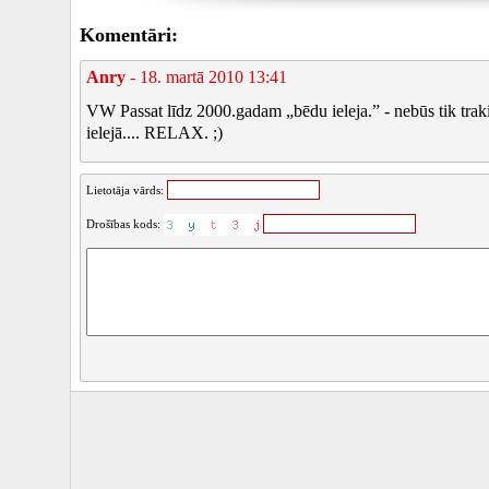
Komentāri:
Anry
- 18. martā 2010 13:41
VW Passat līdz 2000.gadam „bēdu ieleja.” - nebūs tik traki.
ielejā.... RELAX. ;)
Lietotāja vārds:
Drošības kods: