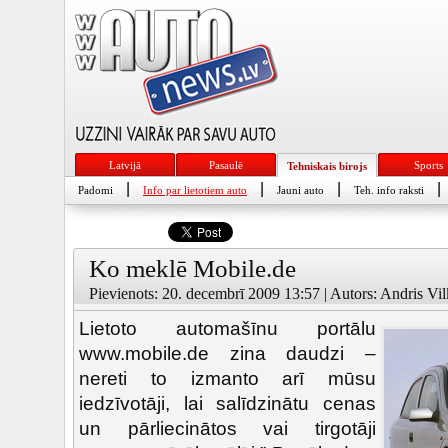
Latvijā
Pasaulē
Sports
Tehniskais birojs
|
|
|
|
Padomi
Info par lietotiem auto
Jauni auto
Teh. info raksti
Ko meklē Mobile.de
Pievienots: 20. decembrī 2009 13:57 | Autors: Andris Vil
Lietoto automašīnu portālu
www.mobile.de zina daudzi –
nereti to izmanto arī mūsu
iedzīvotāji, lai salīdzinātu cenas
un pārliecinātos vai tirgotāji