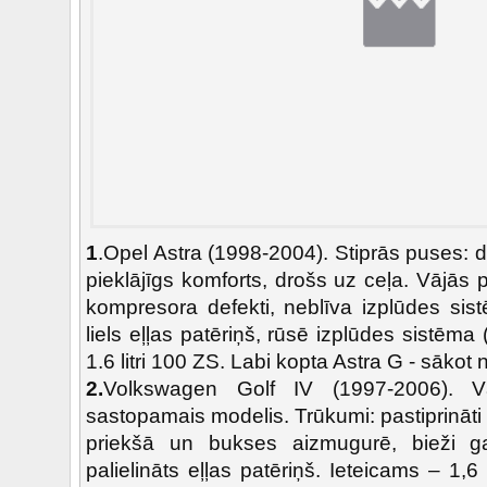
1
.Opel Astra (1998-2004). Stiprās puses: da
pieklājīgs komforts, drošs uz ceļa. Vājās
kompresora defekti, neblīva izplūdes sist
liels eļļas patēriņš, rūsē izplūdes sistēma 
1.6 litri 100 ZS. Labi kopta Astra G - sākot 
2.
Volkswagen Golf IV (1997-2006). Vā
sastopamais modelis. Trūkumi: pastiprināti 
priekšā un bukses aizmugurē, bieži g
palielināts eļļas patēriņš. Ieteicams – 1,6