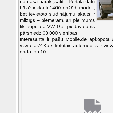
neprasa pārāk „sālīti.” Portāla datu
bāzē iekļauti 1400 dažādi modeļi,
bet ievietoto sludinājumu skaits ir
milzīgs – piemēram, arī pie mums
tik populārā VW Golf piedāvājums
pārsniedz 63 000 vienības.
Interesanta ir pašu Mobile.de apkopotā s
visvairāk? Kurš lietotais automobilis ir vis
gada top 10: