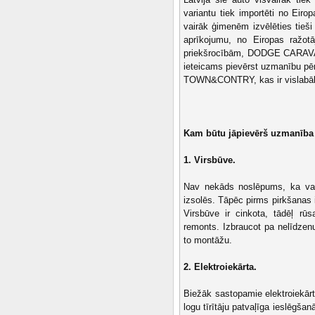
variantu tiek importēti no Eiro
vairāk ģimenēm izvēlēties tieši
aprīkojumu, no Eiropas ražotā
priekšrocībām, DODGE CARAVAN 
ieteicams pievērst uzmanību pē
TOWN&CONTRY, kas ir vislabā
Kam būtu jāpievērš uzmanīb
1. Virsbūve.
Nav nekāds noslēpums, ka vai
izsolēs. Tāpēc pirms pirkšanas 
Virsbūve ir cinkota, tādēļ rūsa
remonts. Izbraucot pa nelīdzenu
to montāžu.
2. Elektroiekārta.
Biežāk sastopamie elektroiekārt
logu tīrītāju patvaļīga ieslēgša