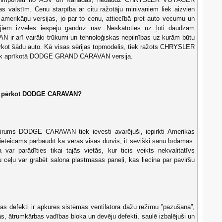
pas valstīm. Cenu starpība ar citu ražotāju minivaniem liek aizvien
 amerikāņu versijas, jo par to cenu, attiecībā pret auto vecumu un
jiem izvēles iespēju gandrīz nav. Neskatoties uz ļoti daudzām
ir arī vairāki trūkumi un tehnoloģiskas nepilnības uz kurām būtu
rkot šādu auto. Kā visas sērijas topmodelis, tiek ražots CHRYSLER
k aprīkotā DODGE GRAND CARAVAN versija.
a pērkot DODGE CARAVAN?
rums DODGE CARAVAN tiek ievesti avarējuši, iepirkti Amerikas
ieteicams pārbaudīt kā veras visas durvis, it sevišķi sānu bīdāmās.
 var parādīties tikai tajās vietās, kur ticis veikts nekvalitatīvs
 ceļu var grabēt salona plastmasas paneļi, kas liecina par paviršu
as defekti ir apkures sistēmas ventilatora dažu režīmu ”pazušana”,
nās, ātrumkārbas vadības bloka un devēju defekti, saulē izbalējuši un