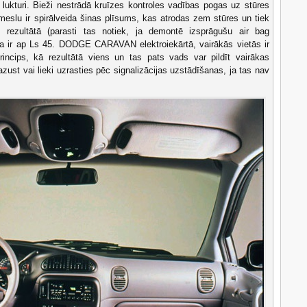
e lukturi. Bieži nestrādā kruīzes kontroles vadības pogas uz stūres
meslu ir spirālveida šinas plīsums, kas atrodas zem stūres un tiek
 rezultātā (parasti tas notiek, ja demontē izsprāgušu air bag
na ir ap Ls 45. DODGE CARAVAN elektroiekārtā, vairākās vietās ir
incips, kā rezultātā viens un tas pats vads var pildīt vairākas
azust vai lieki uzrasties pēc signalizācijas uzstādīšanas, ja tas nav