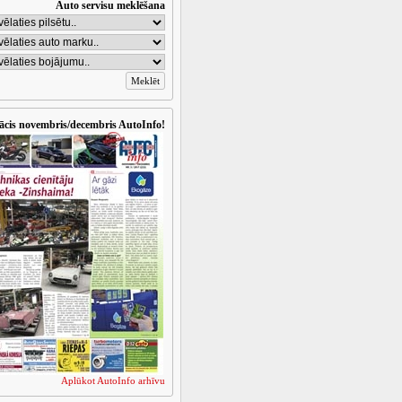
Auto servisu meklēšana
ācis novembris/decembris AutoInfo!
Aplūkot AutoInfo arhīvu