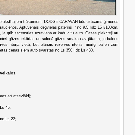
 aprakstītajiem trūkumiem, DODGE CARAVAN būs uzticams ģimenes
raucienos. Aptuvenais degvielas patēriņš ir no 9,5 līdz 15 l/100km.
k, ja grib sacensties uzrāvienā ar kādu citu auto. Gāzes piekritēji arī
 pacieš gāzes iekārtas un salonā gāzes smaka nav jūtama, jo balons
rves riteņa vietā, bet plānais rezerves ritenis mierīgi palien zem
rtas cenas šiem auto svārstās no Ls 350 līdz Ls 430.
veikalos.
aas arī atsevišķi);
 Ls 45;
 no Ls 22;