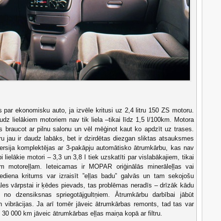
s par ekonomisku auto, ja izvēle kritusi uz 2,4 litru 150 ZS motoru.
udz lielākiem motoriem nav tik liela –tikai līdz 1,5 l/100km. Motora
s braucot ar pilnu salonu un vēl mēģinot kaut ko apdzīt uz trases.
u jau ir daudz labāks, bet ir dzirdētas diezgan sliktas atsauksmes
ersija komplektējas ar 3-pakāpju automātisko ātrumkārbu, kas nav
lielākie motori – 3,3 un 3,8 l tiek uzskatīti par vislabākajiem, tikai
izām motoreļļam. Ieteicamas ir MOPAR oriģinālās minerāleļļas vai
iediena kritums var izraisīt ”eļļas badu” galvās un tam sekojošu
es vārpstai ir ķēdes pievads, tas problēmas neradīs – drīzāk kādu
 no dzensiksnas spriegotājgultņiem. Ātrumkārbu darbībai jābūt
n vibrācijas. Ja arī tomēr jāveic ātrumkārbas remonts, tad tas var
 30 000 km jāveic ātrumkārbas eļļas maiņa kopā ar filtru.