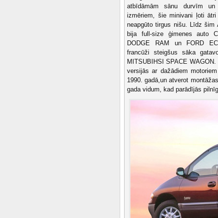
atbīdāmām sānu durvīm un n
izmēriem, šie minivani ļoti ātri
neapgūto tirgus nišu. Līdz šim
bija full-size ģimenes aut
DODGE RAM un FORD ECON
francūži steigšus sāka gata
MITSUBIHSI SPACE WAGON. DO
versijās ar dažādiem motoriem
1990. gadā,un atverot montāžas 
gada vidum, kad parādījās piln