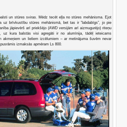
dbalsti un stūres sviras. Mēdz tecēt eļļa no stūres mehānisma. Ejot
da uz brīvkustību stūres mehānismā, bet tas ir ”labdabīgs”, jo pie
nība jāpievērš arī priekšējo (AWD versijām arī aizmugurējo) riteņu
, uz kura balstās visi agregāti ir no alumīnija, tādēļ ieteicams
em akmeņiem un lieliem izcēlumiem – ar metinājuma šuvēm nevar
uns pusrāmis izmaksās apmēram Ls 800.