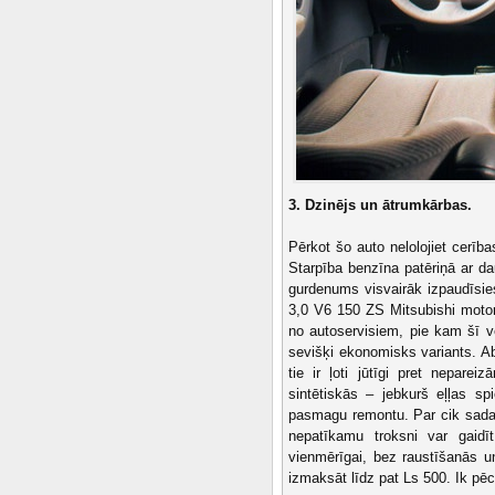
3. Dzinējs un ātrumkārbas.
Pērkot šo auto nelolojiet cerība
Starpība benzīna patēriņā ar da
gurdenums visvairāk izpaudīsie
3,0 V6 150 ZS Mitsubishi motor
no autoservisiem, pie kam šī v
sevišķi ekonomisks variants. Abi 
tie ir ļoti jūtīgi pret nepare
sintētiskās – jebkurš eļļas sp
pasmagu remontu. Par cik sadal
nepatīkamu troksni var gaidīt
vienmērīgai, bez raustīšanās u
izmaksāt līdz pat Ls 500. Ik pēc