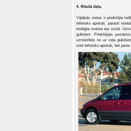
4. Ritošā daļa.
Vājākās vietas ir priekšējie lo
tehnisko apskati, parasti norā
ieslēgta motora tas izzūd. Uzma
gultņiem. Priekšējais pusrāmis
uzmanīties no uz ceļa guļoši
iziet tehnisko apskati, bet ja