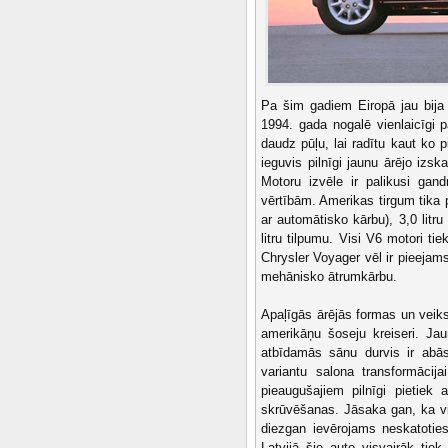
Pa šim gadiem Eiropā jau bija
1994. gada nogalē vienlaicīgi p
daudz pūļu, lai radītu kaut k
ieguvis pilnīgi jaunu ārējo izsk
Motoru izvēle ir palikusi gan
vērtībām. Amerikas tirgum tika 
ar automātisko kārbu), 3,0 litr
litru tilpumu. Visi V6 motori t
Chrysler Voyager vēl ir pieejams
mehānisko ātrumkārbu.
Apaļīgās ārējās formas un veiks
amerikāņu šoseju kreiseri. Ja
atbīdamās sānu durvis ir abās
variantu salona transformācij
pieaugušajiem pilnīgi pietiek
skrūvēšanas. Jāsaka gan, ka vi
diezgan ievērojams neskatotie
Latvijā šie auto visvairāk 