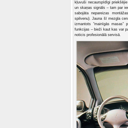
kļuvuši necaurspīdīgi priekšēji
un skaņas signāls – tam par ie
sabojāta nepareizas montāžas
spilvenu). Jauna šī mezgla ce
izmantots ”mainīgās masas” pr
funkcijas – bieži kaut kas var p
noticis profesionālā servisā.