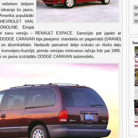
elieliem ārējiem
 iekaroja šo jauno,
 Amerikā populārāki
o CHEVROLET VAN,
OLINE. Eiropā
vot savu versiju – RENAULT ESPACE. Sarosījās pat japāņi ar
DGE CARAVAN bija pieejams standarta un pagarinātā (GRAND)
Izn
 un ātrumkārbām. Nedaudz pamainot ārējo izskatu un ritošo daļu
konveijeru Austrijā, pirmās versijas minivanus ražoja līdz pat 1995.
īgi no jauna izstrādāts DODGE CARAVAN automobilis.