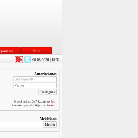
eportāžas
Moto
06.08.2026 | 18:31
Autorizēšanās
Neesi reģistrēts? Izdari to
šeit
!
Aizmirsi paroli? Atjauno to
šeit
!
Meklēšana