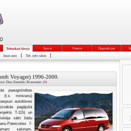
Sports
Vēsture
Degustācijas
R
Tehniskais birojs
|
|
Jauni auto
Teh. info raksti
nth Voyager) 1996-2000.
tors: Dins Ziemelis | Komentāri: (
0
)
ās paaugstinātas
u (t.s. minivanu)
apaspusi autobūves
aizsākās pagājušā
rojekts T-115) un
iskēja sākt šādu
anu.Pateicoties 7-
ējamam salonam,