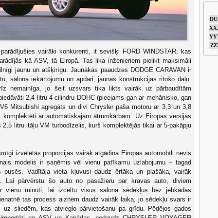
DU
XX
YY
ZZ
 parādījušies vairāki konkurenti, it sevišķi FORD WINDSTAR, kas
arādījās kā ASV, tā Eiropā. Tas lika inženieriem pielikt maksimāli
o pilnīgi jaunu un atšķirīgu. Jaunākās paaudzes DODGE CARAVAN ir
atu, salona iekārtojumu un apdari, jaunas konstrukcijas ritošo daļu.
drīz nemainīga, jo šeit uzsvars tika likts vairāk uz pārbaudītām
piedāvāti 2,4 litru 4 cilindru DOHC (pieejams gan ar mehānisko, gan
u V6 Mitsubishi agregāts un divi Chrysler paša motoru ar 3,3 un 3,8
iek komplektēti ar automātiskajām ātrumkārbām. Uz Eiropas versijas
 2,5 litru itāļu VM turbodīzelis, kurš komplektējās tikai ar 5-pakāpju
mīgi izvēlētās proporcijas vairāk atgādina Eiropas automobīli nevis
unais modelis ir saņēmis vēl vienu patīkamu uzlabojumu – tagad
 pusēs. Vadītāja vieta kļuvusi daudz ērtāka un plašāka, vairāk
ai. Lai pārvērstu šo auto no pasažieru par kravas auto, diviem
 ar vienu minūti, lai izceltu visus salona sēdekļus bez jebkādas
enatnē tas process aizņem daudz vairāk laika, jo sēdekļu svars ir
s uz sliedēm, kas atvieglo pārvietošanu pa grīdu. Pēdējos gados
tiek importēti no ASV un Kanādas, nedaudz CHRYSLER VOYAGER