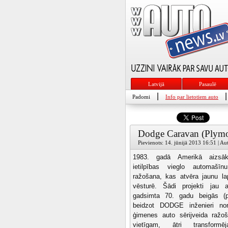
Latvijā
Pasaulē
|
|
Padomi
Info par lietotiem auto
Dodge Caravan (Plymo
Pievienots: 14. jūnijā 2013 16:51 | Au
1983. gadā Amerikā aizsāk
ietilpības vieglo automašīn
ražošana, kas atvēra jaunu l
vēsturē. Šādi projekti jau 
gadsimta 70. gadu beigās (p
beidzot DODGE inženieri nor
ģimenes auto sērijveida ražoš
vietīgam, ātri transform