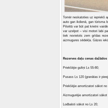
Tomēr neskatoties uz iepriekš
auto gan ikdienā, gan tūrisma b
Pilsētā var būt pat krietni vairā
var uzelpot – visi motori labi
tiek novietots zem grīdas reze
aizmugures sēdekļa. Gāzes iekā
Rezerves daļu cenas dažādos 
Priekšējie gultņi Ls 55-80;
Pusass Ls 120 (granātas ir pieej
Priekšējie amortizatori sākot no
Aizmugurējie amortizatori sākot
Lodbalsti sākot no Ls 20;