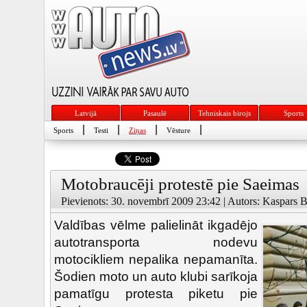
Latvijā
Pasaulē
Tehniskais birojs
Sports
|
|
|
|
Sports
Testi
Ziņas
Vēsture
Motobraucēji protestē pie Saeimas
Pievienots: 30. novembrī 2009 23:42 | Autors: Kaspars B
Valdības vēlme palielināt ikgadējo
autotransporta nodevu
motocikliem nepalika nepamanīta.
Šodien moto un auto klubi sarīkoja
pamatīgu protesta piketu pie