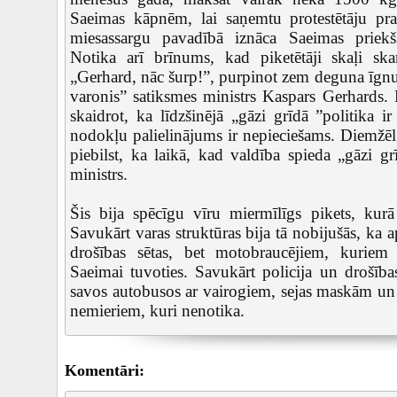
Saeimas kāpnēm, lai saņemtu protestētāju pr
miesassargu pavadībā iznāca Saeimas priek
Notika arī brīnums, kad piketētāji skaļi s
„Gerhard, nāc šurp!”, purpinot zem deguna īgnus
varonis” satiksmes ministrs Kaspars Gerhards. M
skaidrot, ka līdzšinējā „gāzi grīdā ”politika i
nodokļu palielinājums ir nepieciešams. Diemžēl 
piebilst, ka laikā, kad valdība spieda „gāzi g
ministrs.
Šis bija spēcīgu vīru miermīlīgs pikets, kurā
Savukārt varas struktūras bija tā nobijušās, ka 
drošības sētas, bet motobraucējiem, kuriem 
Saeimai tuvoties. Savukārt policija un drošības
savos autobusos ar vairogiem, sejas maskām un
nemieriem, kuri nenotika.
Komentāri: