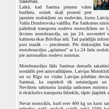
Saeimas.
Laikā, kad Saeima pieņem valsts
budžetu, notiek skaļi protesti pret
jauniem nodokļiem un nodevām, kurus Latvijas
Valda Dombrovska valdība. Par Satiksmes minis
palielināt transporta nodevu motocikliem no L
ikviens motobraucējs, un jau 24. novembrī vi
kabineta ēkas Brīvības ielā. Tad parādījās informā
pusi mazāk — piecdesmit. Pēc diskusijām Sa
motobraucējus „aplaimot” ar Ls 24 lielu nodokli,
pie automašīnu nodevu summas.
Motobraucējus šāds Saeimas demaršs sakaitināj
nostādīti pret autovadītājiem. Latvijas Motoklub
un uz Rīgu no visām Latvijas pilsētām devās 
Saeimai, ka nepiekrīt tik netaisnīgam un
Neviltotu sašutumu izraisīja satiksmes ministr
ir ekskluzīvs transporta līdzeklis, tāpēc jāapliek 
Nevar motocikls, kurš sver 400 kg un kuru sati
mēnešus gadā, maksāt vairāk nekā 1500 kg