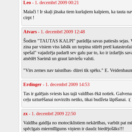
Leo
- 1. decembrī 2009 00:21
Malači ! Ir skaļi jāsaka tiem kurlajiem kalpiem, ka tauta na
cirpt !
Atvars
- 1. decembrī 2009 12:48
Šodien "TAUTAS KALPI" parādīja savas patiesās sejas. Vi
zina par visiem viss labāk un turpina stūrēt pretī katastrof
spešal" vajadzēja padarīt sev galu par to, ko ir izdarījis sava
atsēdēt Saeimā un graut latviešu valsti.
"Virs zemes nav taisnības- dūrei tik spēks." E. Veidenbau
Erdinger
- 1. decembrī 2009 14:53
Tas ir galējais sviests kas tajā valdības ēkā notiek. Galvena
ceļu uzturēšanai novirzīts netiks, tikai budžeta lāpīšanai. :(
zx
- 1. decembrī 2009 22:50
Valdība gaidīja no motociklistiem nekārtības, varbūt pat m
spēcīgais miermīlīgums viņiem ir daudz biedējošāks!!!