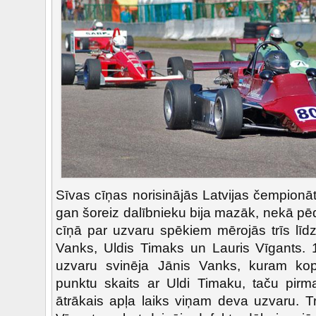
Sīvas cīņas norisinājās Latvijas čempionā
gan šoreiz dalībnieku bija mazāk, nekā pē
cīņā par uzvaru spēkiem mērojās trīs līdzv
Vanks, Uldis Timaks un Lauris Vīgants.
uzvaru svinēja Jānis Vanks, kuram kop
punktu skaits ar Uldi Timaku, taču pirma
ātrākais apļa laiks viņam deva uzvaru. T