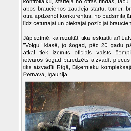
kontrollaiku, startēja no otrās rindas, tač
abos braucienos zaudēja startu, tomēr, b
otra apdzenot konkurentus, no padsmitajā
līdz ceturtajai un piektajai pozīcijai braucie
Jāpiezīmē, ka rezultāti tika ieskaitīti arī L
"Volgu" klasē, jo šogad, pēc 20 gadu p
atkal tiek izcīnīts oficiāls valsts čemp
ietvaros šogad paredzēts aizvadīt piecus
tiks aizvadīti Rīgā, Biķernieku kompleksa
Pērnavā, Igaunijā.