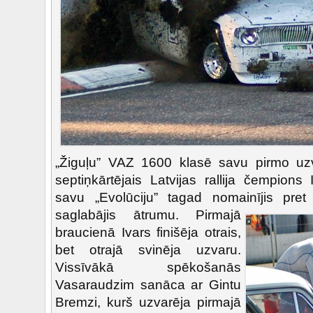
„Žiguļu” VAZ 1600 klasē savu pirmo uzv
septiņkārtējais Latvijas rallija čempions
savu „Evolūciju” tagad nomainījis pret „
saglabājis ātrumu.
Pirmajā
braucienā Ivars finišēja otrais,
bet otrajā svinēja uzvaru.
Vissīvākā spēkošanās
Vasaraudzim sanāca ar Gintu
Bremzi, kurš uzvarēja pirmajā