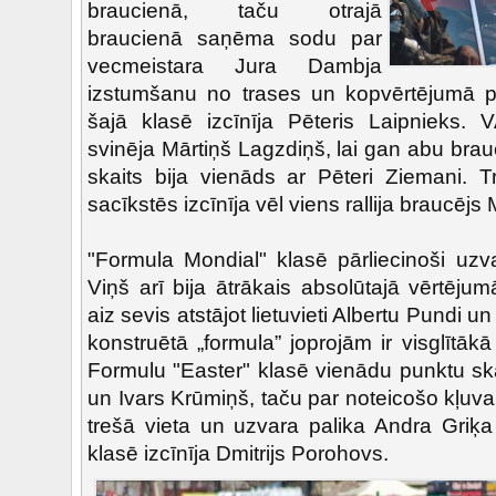
braucienā, taču otrajā
braucienā saņēma sodu par
vecmeistara Jura Dambja
izstumšanu no trases un kopvērtējumā pal
šajā klasē izcīnīja Pēteris Laipnieks.
svinēja Mārtiņš Lagzdiņš, lai gan abu br
skaits bija vienāds ar Pēteri Ziemani. T
sacīkstēs izcīnīja vēl viens rallija braucēj
"Formula Mondial" klasē pārliecinoši uzv
Viņš arī bija ātrākais absolūtajā vērtēju
aiz sevis atstājot lietuvieti Albertu Pundi u
konstruētā „formula” joprojām ir visglītā
Formulu "Easter" klasē vienādu punktu skai
un Ivars Krūmiņš, taču par noteicošo kļuva 
trešā vieta un uzvara palika Andra Griķa
klasē izcīnīja Dmitrijs Porohovs.