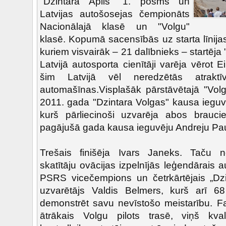
"Dzintara Aplis" 1. posms un
Latvijas autošosejas čempionāts
Nacionālajā klasē un "Volgu"
klasē. Kopumā sacensībās uz starta līnijas
kuriem visvairāk – 21 dalībnieks – startēja 
Latvijā autosporta cienītāji varēja vērot E
šim Latvijā vēl neredzētās atraktī
automašīnas.Visplašāk pārstāvētajā "Volg
2011. gada "Dzintara Volgas" kausa ieguv
kurš pārliecinoši uzvarēja abos braucie
pagājušā gada kausa ieguvēju Andreju Pa
Trešais finišēja Ivars Janeks. Taču n
skatītāju ovācijas izpelnījās leģendārais au
PSRS vicečempions un četrkārtējais „Dz
uzvarētājs Valdis Belmers, kurš arī 
demonstrēt savu nevīstošo meistarību. Fak
ātrākais Volgu pilots trasē, viņš kvali