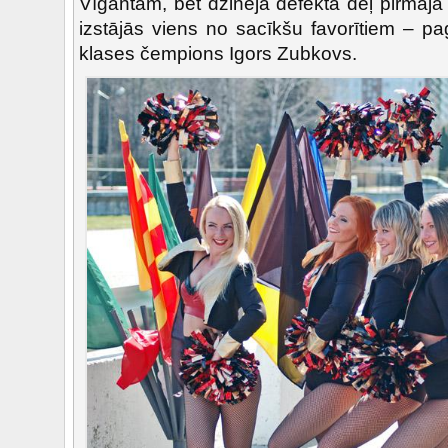
Vīgantam, bet dzinēja defekta dēļ pirmaj
izstājās viens no sacīkšu favorītiem – p
klases čempions Igors Zubkovs.