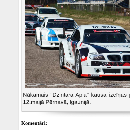
Nākamais "Dzintara Apļa" kausa izcīņas p
12.maijā Pērnavā, Igaunijā.
Komentāri: