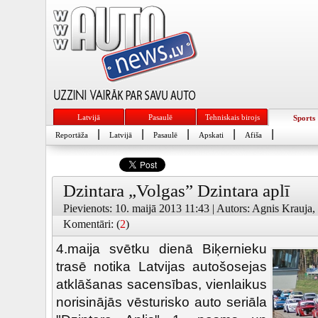
Latvijā
Pasaulē
Tehniskais birojs
Sports
|
|
|
|
|
Reportāža
Latvijā
Pasaulē
Apskati
Afiša
Dzintara „Volgas” Dzintara aplī
Pievienots: 10. maijā 2013 11:43 | Autors: Agnis Krauja, 
Komentāri: (
2
)
4.maija svētku dienā Biķernieku
trasē notika Latvijas autošosejas
atklāšanas sacensības, vienlaikus
norisinājās vēsturisko auto seriāla