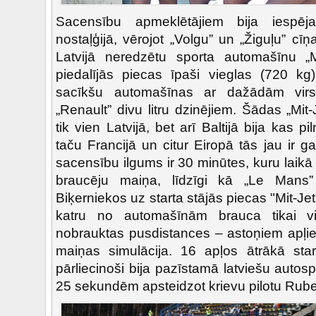
Sacensību apmeklētājiem bija iespēj
nostaļģijā, vērojot „Volgu” un „Žiguļu” cīņ
Latvijā neredzētu sporta automašīnu „M
piedalījās piecas īpaši vieglas (720 k
sacīkšu automašīnas ar dažādām vir
„Renault” divu litru dzinējiem. Šādas „Mit
tik vien Latvijā, bet arī Baltijā bija kas p
taču Francijā un citur Eiropā tās jau ir g
sacensību ilgums ir 30 minūtes, kuru laik
braucēju maiņa, līdzīgi kā „Le Mans”
Biķerniekos uz starta stājās piecas "Mit-Je
katru no automašīnām brauca tikai vi
nobrauktas pusdistances – astoņiem apļie
maiņas simulācija. 16 apļos ātrākā sta
pārliecinoši bija pazīstamā latviešu autosp
25 sekundēm apsteidzot krievu pilotu Ru