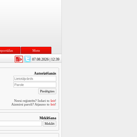
eportāžas
Moto
07.08.2026 | 12:39
Autorizēšanās
Neesi reģistrēts? Izdari to
šeit
!
Aizmirsi paroli? Atjauno to
šeit
!
Meklēšana