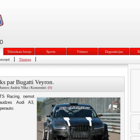
Tehniskais birojs
Sports
Vēsture
Degustācijas
R
|
|
ncepti
Tūnings
āks par Bugatti Veyron.
utors: Andris Vilks | Komentāri: (
0
)
 TS Racing, ņemot
aaudzes Audi A3,
perauto.