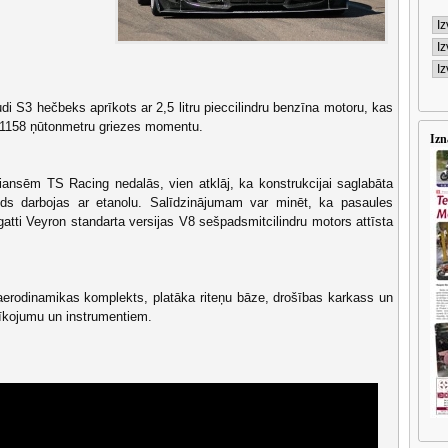
i S3 hečbeks aprīkots ar 2,5 litru pieccilindru benzīna motoru, kas
n 1158 ņūtonmetru griezes momentu.
Izn
iansēm TS Racing nedalās, vien atklāj, ka konstrukcijai saglabāta
līds darbojas ar etanolu. Salīdzinājumam var minēt, ka pasaules
gatti Veyron standarta versijas V8 sešpadsmitcilindru motors attīsta
 aerodinamikas komplekts, platāka riteņu bāze, drošības karkass un
rīkojumu un instrumentiem.