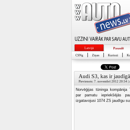
Latvijā
Pasaulē
|
|
|
CSNg
Ziņas
Kuriozi
Ko
Audi S3, kas ir jaudīg
Pievienots: 7. novembrī 2012 20:54 | A
Norvēģijas tūninga kompānija
par pamatu iepriekšējās p
izgatavojusi 1074 ZS jaudīgu su