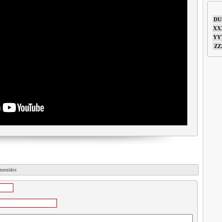
DU
XX
YY
ZZ
omentārs