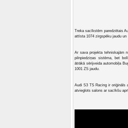
Treka sacīkstēm paredzētais Aud
attīsta 1074 zirgspēku jaudu u
Ar sava projekta tehniskajām n
pilnpiedziņas sistēma, bet bo
ātrākā sērijveida automobiļa Bu
1001 ZS jaudu.
Audi S3 TS Racing ir oriģināls
atvieglots salons ar sacīkšu ap