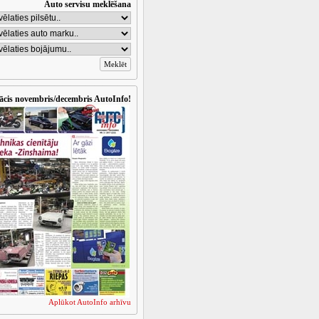
Auto servisu meklēšana
ācis novembris/decembris AutoInfo!
Aplūkot AutoInfo arhīvu