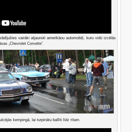
parādījušies vairāki atjaunoti amerikāņu automobiļi, kuru vidū izcēlās
sas „Chevrolet Corvette”.
cējās kempingā, lai turpinātu ballīti līdz rītam.