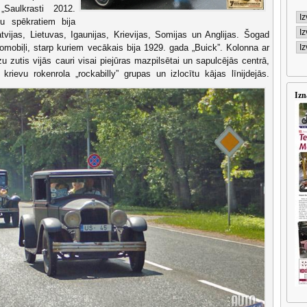
Saulkrasti 2012.
u spēkratiem bija
tvijas, Lietuvas, Igaunijas, Krievijas, Somijas un Anglijas. Šogad
omobiļi, starp kuriem vecākais bija 1929. gada „Buick”. Kolonna ar
 zutis vijās cauri visai piejūras mazpilsētai un sapulcējās centrā,
krievu rokenrola „rockabilly” grupas un izlocītu kājas līnijdejās.
Izn