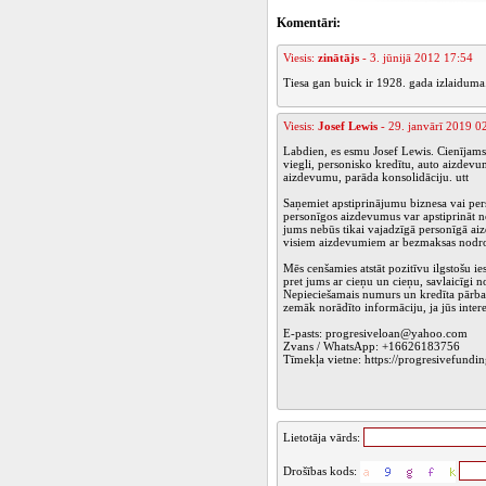
Komentāri:
Viesis:
zinātājs
- 3. jūnijā 2012 17:54
Tiesa gan buick ir 1928. gada izlaiduma
Viesis:
Josef Lewis
- 29. janvārī 2019 0
Labdien, es esmu Josef Lewis. Cienījams
viegli, personisko kredītu, auto aizde
aizdevumu, parāda konsolidāciju. utt
Saņemiet apstiprinājumu biznesa vai per
personīgos aizdevumus var apstiprināt nea
jums nebūs tikai vajadzīgā personīgā ai
visiem aizdevumiem ar bezmaksas nodro
Mēs cenšamies atstāt pozitīvu ilgstošu ie
pret jums ar cieņu un cieņu, savlaicīgi
Nepieciešamais numurs un kredīta pārbau
zemāk norādīto informāciju, ja jūs inter
E-pasts: progresiveloan@yahoo.com
Zvans / WhatsApp: +16626183756
Tīmekļa vietne: https://progresivefund
Lietotāja vārds:
Drošības kods: