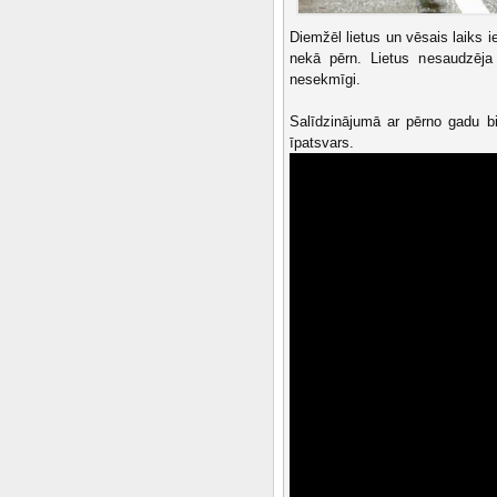
Diemžēl lietus un vēsais laiks
nekā pērn. Lietus nesaudzēja 
nesekmīgi.
Salīdzinājumā ar pērno gadu bi
īpatsvars.