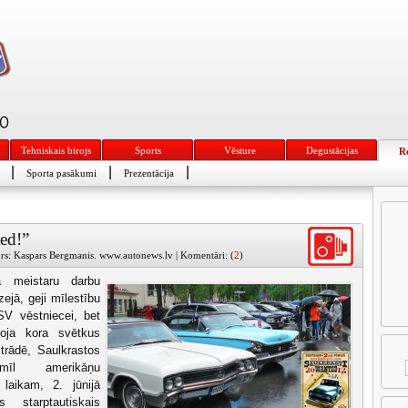
Tehniskais birojs
Sports
Vēsture
Degustācijas
R
|
|
|
Sporta pasākumi
Prezentācija
ed!”
tors: Kaspars Bergmanis. www.autonews.lv | Komentāri: (
2
)
a meistaru darbu
ejā, geji mīlestību
SV vēstniecei, bet
oja kora svētkus
rādē, Saulkrastos
īl amerikāņu
 laikam, 2. jūnijā
s starptautiskais