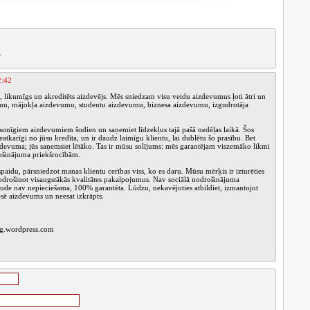
.
2:42
, likumīgs un akreditēts aizdevējs. Mēs sniedzam visu veidu aizdevumus ļoti ātri un
vumu, mājokļa aizdevumu, studentu aizdevumu, biznesa aizdevumu, izgudrotāja
sonīgiem aizdevumiem šodien un saņemiet līdzekļus tajā pašā nedēļas laikā. Šos
tkarīgi no jūsu kredīta, un ir daudz laimīgu klientu, lai dublētu šo prasību. Bet
zdevuma; jūs saņemsiet lētāko. Tas ir mūsu solījums: mēs garantējam viszemāko likmi
šinājuma priekšrocībām.
spaidu, pārsniedzot manas klientu cerības viss, ko es daru. Mūsu mērķis ir izturēties
 nodrošinot visaugstākās kvalitātes pakalpojumus. Nav sociālā nodrošinājuma
de nav nepieciešama, 100% garantēta. Lūdzu, nekavējoties atbildiet, izmantojot
esē aizdevums un neesat izkrāpts.
ing.wordpress.com