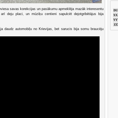
 ieviesa savas korekcijas un pasākumu apmeklēja mazāk interesentu
DU
arī deju placi, un mūziķu centieni sapulcēt dejotgribētājus bija
XX
YY
ZZ
ja daudz automobiļu no Krievijas, bet sarucis bija somu braucēju