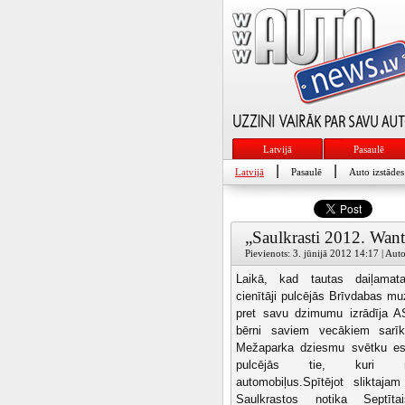
Latvijā
Pasaulē
|
|
Latvijā
Pasaulē
Auto izstādes
„Saulkrasti 2012. Want
Pievienots: 3. jūnijā 2012 14:17 | Au
Laikā, kad tautas daiļamat
cienītāji pulcējās Brīvdabas muz
pret savu dzimumu izrādīja A
bērni saviem vecākiem sarīk
Mežaparka dziesmu svētku est
pulcējās tie, kuri m
automobiļus.Spītējot sliktajam
Saulkrastos notika Septītai