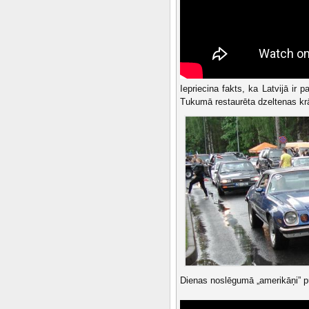
Iepriecina fakts, ka Latvijā ir 
Tukumā restaurēta dzeltenas krā
Dienas noslēgumā „amerikāņi” pul