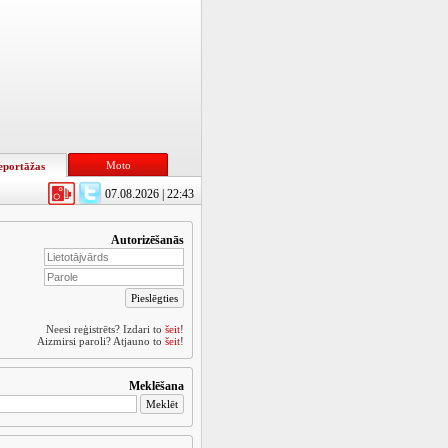
Moto
eportāžas
07.08.2026 | 22:43
Autorizēšanās
Neesi reģistrēts? Izdari to
šeit
!
Aizmirsi paroli? Atjauno to
šeit
!
Meklēšana