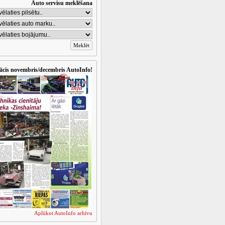
Auto servisu meklēšana
ācis novembris/decembris AutoInfo!
Aplūkot AutoInfo arhīvu