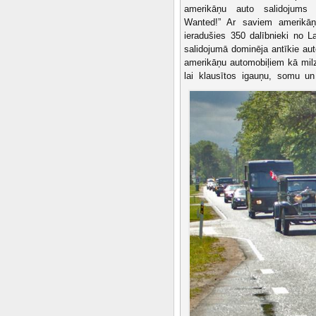
amerikāņu auto salidojums „
Wanted!” Ar saviem amerikāņ
ieradušies 350 dalībnieki no La
salidojumā dominēja antīkie aut
amerikāņu automobiļiem kā milzu
lai klausītos igauņu, somu un 