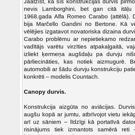
Jāatzīst, ka šīs konstrukcijas durvis pirmo
nevis Lamborghini, bet gan citā itāļu
1968.gada Alfa Romeo Carabo (attēlā). D
bija Marčello Gandini no Bertone. Kā v
vēlējies izgatavot novatoriska dizaina durvi
Carabo problēmu ar nepietiekamo redzam
vadītājs varētu virzīties atpakaļgaitā, v
izliekt ķermeņa augšdaļu pa durvju niš
pārliecināties, kas notiek aizmugurē. B
automobili ar šādu durvju konstrukciju pa
konkrēti – modelis Countach.
Canopy durvis.
Konstrukcija aizgūta no aviācijas. Durv
augšu kopā ar jumtu, atbrīvojot vietu iekā
arī uz sāniem – līdzīgi kā portatīvā dat
risinājums tiek izmantots samērā reti 