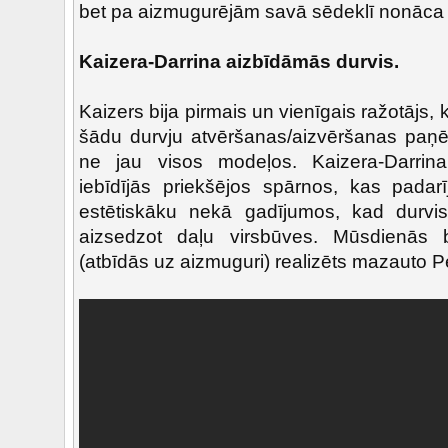
bet pa aizmugurējām savā sēdeklī nonāca 
Kaizera-Darrina aizbīdāmās durvis.
Kaizers bija pirmais un vienīgais
ražotājs, 
šādu durvju atvēršanas/aizvēršanas paņē
ne jau visos modeļos. Kaizera-Darrina 
iebīdījās priekšējos spārnos, kas padar
estētiskāku nekā gadījumos, kad durvis
aizsedzot daļu virsbūves. Mūsdienās 
(atbīdās uz aizmuguri) realizēts mazauto 