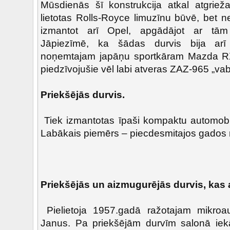
Mūsdienās šī konstrukcija atkal atgrieža
lietotas Rolls-Royce limuzīnu būvē, bet 
izmantot arī Opel, apgādājot ar tā
Jāpiezīmē, ka šādas durvis bija ar
noņemtajam japāņu sportkāram Mazda RX
piedzīvojušie vēl labi atveras ZAZ-965 „vabo
Priekšējās durvis.
Tiek izmantotas īpaši kompaktu automobi
Labākais piemērs – piecdesmitajos gados 
Priekšējās un aizmugurējās durvis, kas 
Pielietoja 1957.gadā ražotajam mikro
Janus. Pa priekšējām durvīm salonā iekā