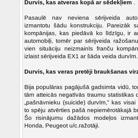
Durvis, kas atveras kopā ar sēdekļiem
.
Pasaulē nav neviena sērijveida auto
izmantotu šādu konstrukciju. Pareizāk sa
kompānijas, kas piedāvā ko līdzīgu, ir arī 
automobiļi, tomēr par sērijveida ražošan
vien situāciju neizmainīs franču kompā
izlaist sērijveida EX1 ar šāda veida durvīm.
Durvis, kas veras pretēji braukšanas vi
Bija populāras pagājušā gadsimta vidū, t
tām atteicās negatīvās traumu statistikas 
„pašnāvnieku (suicide) durvīm,” kas visa
to spēju atvērties pašā nepiemērotākajā brī
Šo risinājumu dažādos modeļos izmanto
Honda, Peugeot u/c.ražotāji.