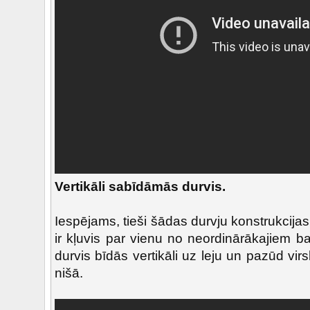
Vertikāli sabīdāmās durvis.
Iespējams, tieši šādas durvju konstrukcij
ir kļuvis par vienu no neordinārākajiem b
durvis bīdās vertikāli uz leju un pazūd vi
nišā.