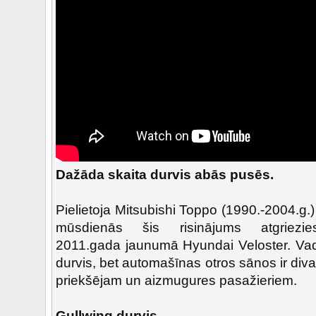
Dažāda skaita durvis abās pusēs.
Pielietoja Mitsubishi Toppo (1990.-2004.g.)
mūsdienās šis risinājums atgriezie
2011.gada jaunumā Hyundai Veloster. Vadīt
durvis, bet automašīnas otros sānos ir div
priekšējam un aizmugures pasažieriem.
Gullwing durvis.