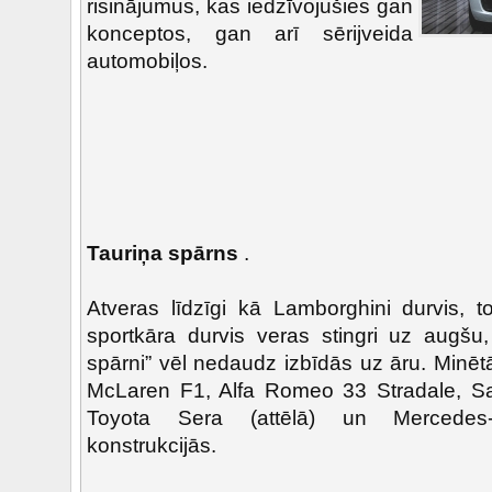
risinājumus, kas iedzīvojušies gan
konceptos, gan arī sērijveida
automobiļos.
Tauriņa spārns
.
Atveras līdzīgi kā Lamborghini durvis, to
sportkāra durvis veras stingri uz augšu,
spārni” vēl nedaudz izbīdās uz āru. Minēt
McLaren F1, Alfa Romeo 33 Stradale, Sa
Toyota Sera (attēlā) un Mercede
konstrukcijās.