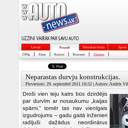
Latvijā
Tehniskais birojs
Sports
Pasaulē
|
|
|
|
|
CSNg
Ziņas
Kuriozi
Koncepti
Tūnings
Neparastas durvju konstrukcijas.
Pievienots: 29. septembrī 2011 10:32 | Autors: Andris Vil
Droši vien teju katrs būs dzirdējis
par durvīm ar nosaukumu „kaijas
spārni,” tomēr tas nav vienīgais
izgudrojums – gadu gaitā inženieri
radījuši dažādus neordinārus