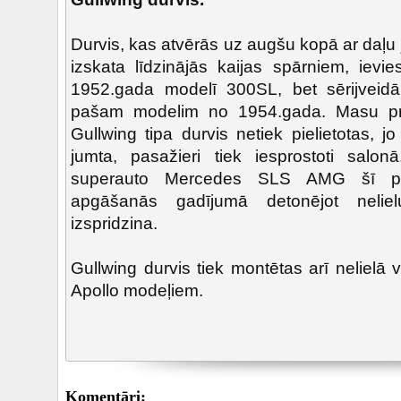
Durvis, kas atvērās uz augšu kopā ar daļu
izskata līdzinājās kaijas spārniem, iev
1952.gada modelī 300SL, bet sērijveidā
pašam modelim no 1954.gada. Masu pro
Gullwing tipa durvis netiek pielietotas, j
jumta, pasažieri tiek iesprostoti salo
superauto Mercedes SLS AMG šī pro
apgāšanās gadījumā detonējot nelie
izspridzina.
Gullwing durvis tiek montētas arī nelielā 
Apollo modeļiem.
Komentāri: