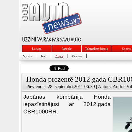
Latvijā
Pasaulē
Tehniskais birojs
Sports
|
|
|
|
Sports
Testi
Ziņas
Vēsture
Honda prezentē 2012.gada CBR100
Pievienots: 28. septembrī 2011 06:39 | Autors: Andris Vil
Japānas kompānija Honda
iepazīstinājusi ar 2012.gada
CBR1000RR.