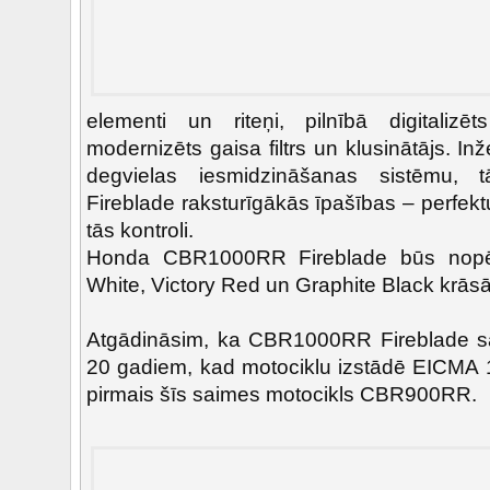
elementi un riteņi, pilnībā digitalizēts
modernizēts gaisa filtrs un klusinātājs. In
degvielas iesmidzināšanas sistēmu, t
Fireblade raksturīgākās īpašības – perfek
tās kontroli.
Honda CBR1000RR Fireblade būs nop
White, Victory Red un Graphite Black krās
Atgādināsim, ka CBR1000RR Fireblade 
20 gadiem, kad motociklu izstādē EICMA 
pirmais šīs saimes motocikls CBR900RR.