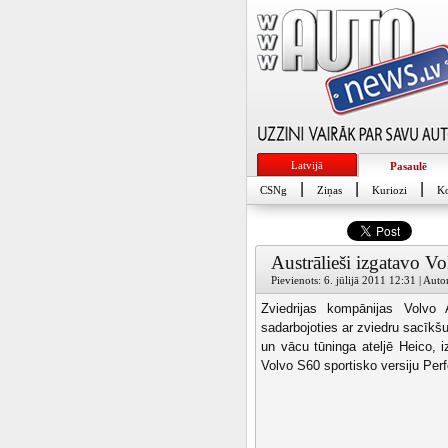
Latvijā
Pasaulē
|
|
|
CSNg
Ziņas
Kuriozi
Ko
Austrālieši izgatavo Vo
Pievienots: 6. jūlijā 2011 12:31 | Auto
Zviedrijas kompānijas Volvo A
sadarbojoties ar zviedru sacīk
un vācu tūninga ateljē Heico, 
Volvo S60 sportisko versiju Per