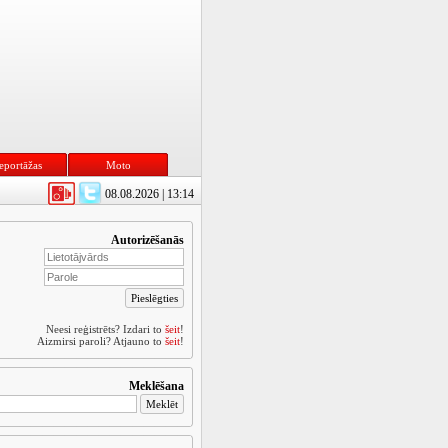
eportāžas
Moto
08.08.2026 | 13:14
Autorizēšanās
Neesi reģistrēts? Izdari to
šeit
!
Aizmirsi paroli? Atjauno to
šeit
!
Meklēšana