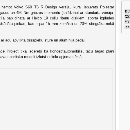
 ņemot Volvo S60 T6 R Design versiju, kurai iebūvēts Polestar
DU
 jaudu un 480 Nm griezes momentu (salīdzinot ar standarta versiju:
XX
a papildināta ar Heico 19 collu riteņu diskiem, sporta izplūdes
YY
izstrādātu piekari, kas ir par 15 mm zemāka un 20% stingrāka nekā
ZZ
ar ādu apvilkta trīsspieķu stūre un alumīnija pedāļi.
ce Project tika iecerēts kā konceptautomobilis, taču tagad plāni
ava sportisko modeli izlaist neliela apjoma sērijā.