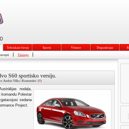
Tehniskais birojs
Sports
Vēsture
Degustācijas
R
|
|
ncepti
Tūnings
lvo S60 sportisko versiju.
rs: Andris Vilks | Komentāri: (
0
)
ustrālijas nodaļa,
šu komandu Polestar
izgatavojusi sedana
formance Project.