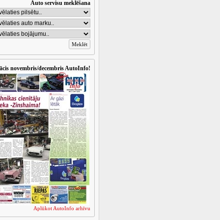
Auto servisu meklēšana
ācis novembris/decembris AutoInfo!
Aplūkot AutoInfo arhīvu