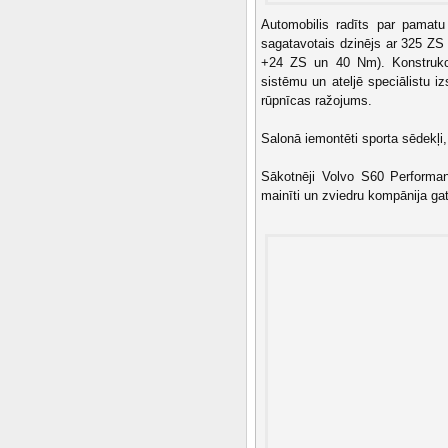
Automobilis radīts par pamatu
sagatavotais dzinējs ar 325 ZS
+24 ZS un 40 Nm). Konstrukcij
sistēmu un ateljē speciālistu 
rūpnīcas ražojums.
Salonā iemontēti sporta sēdekļi, 
Sākotnēji Volvo S60 Performan
mainīti un zviedru kompānija gat