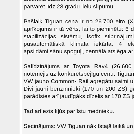
pārvarēt līdz 28 grādu lielu slīpumu.
Pašlaik Tiguan cena ir no 26.700 eiro (X
aprīkojums ir tā vērts, lai to pieminētu: 6
stabilizācijas sistēmu, Isofix stiprināju
pusautomātiskā klimata iekārta, 4 elek
apsildāmi sānu spoguļi, centrālā atslēga ar
Salīdzinājums ar Toyota Rav4 (26.60
notēmējis uz konkurētspējīgu cenu. Tiguan
VW jauno Common- Rail agregātu saimi u
Divi jauni benzīnnieki (170 un 200 ZS) g
parādīsies arī jaudīgāks dīzelis ar 170 ZS 
Tad arī ezis kļūs par īstu mednieku.
Secinājums: VW Tiguan nāk īstajā laikā un