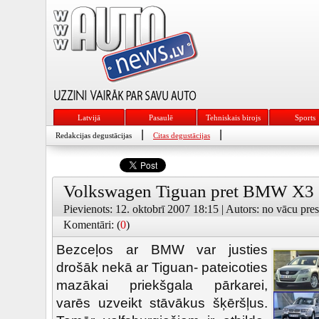
Latvijā
Pasaulē
Tehniskais birojs
Sports
|
|
Redakcijas degustācijas
Citas degustācijas
Volkswagen Tiguan pret BMW X3
Pievienots: 12. oktobrī 2007 18:15 | Autors: no vācu pres
Komentāri: (
0
)
Bezceļos ar BMW var justies
drošāk nekā ar Tiguan- pateicoties
mazākai priekšgala pārkarei,
varēs uzveikt stāvākus šķēršļus.