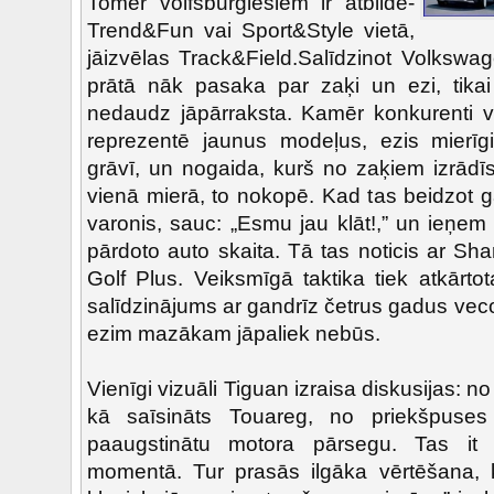
Tomēr volfsburgiešiem ir atbilde-
Trend&Fun vai Sport&Style vietā,
jāizvēlas Track&Field.Salīdzinot Volks
prātā nāk pasaka par zaķi un ezi, tika
nedaudz jāpārraksta. Kamēr konkurenti v
reprezentē jaunus modeļus, ezis mierīg
grāvī, un nogaida, kurš no zaķiem izrādīs
vienā mierā, to nokopē. Kad tas beidzot g
varonis, sauc: „Esmu jau klāt!,” un ieņem p
pārdoto auto skaita. Tā tas noticis ar Sh
Golf Plus. Veiksmīgā taktika tiek atkārto
salīdzinājums ar gandrīz četrus gadus ve
ezim mazākam jāpaliek nebūs.
Vienīgi vizuāli Tiguan izraisa diskusijas: 
kā saīsināts Touareg, no priekšpuses 
paaugstinātu motora pārsegu. Tas it 
momentā. Tur prasās ilgāka vērtēšana,