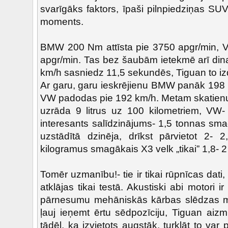
svarīgāks faktors, īpaši pilnpiedziņas SU
moments.
BMW 200 Nm attīsta pie 3750 apgr/min, 
apgr/min. Tas bez šaubām ietekmē arī din
km/h sasniedz 11,5 sekundēs, Tiguan to iz
Ar garu, garu ieskrējienu BMW panāk 198
VW padodas pie 192 km/h. Metam skatienu
uzrāda 9 litrus uz 100 kilometriem, VW- 
interesants salīdzinājums- 1,5 tonnas sma
uzstādītā dzinēja, drīkst pārvietot 2-
kilogramus smagākais X3 velk „tikai” 1,8- 2
Tomēr uzmanību!- tie ir tikai rūpnīcas dati
atklājas tikai testā. Akustiski abi motori ir
pārnesumu mehāniskās kārbas slēdzas mīk
ļauj ieņemt ērtu sēdpozīciju, Tiguan aizm
tādēļ, ka izvietots augstāk, turklāt to var