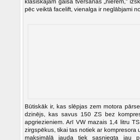
klasiskajām gaisa tveršanas „nierēm,” izsk
pēc veiktā facelift, vienalga ir neglābjami n
Būtiskāk ir, kas slēpjas zem motora pārse
dzinējs, kas savus 150 ZS bez kompre
apgriezieniem. Arī VW mazais 1,4 litru TS
zirgspēkus, tikai tas notiek ar kompresora 
maksimālā jauda tiek sasniegta jau p