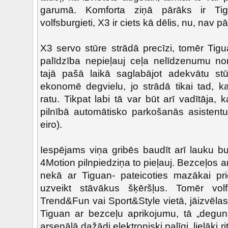
garumā. Komforta ziņā pārāks ir Tig
volfsburgieti, X3 ir ciets kā dēlis, nu, nav p
X3 servo stūre strādā precīzi, tomēr Tigu
palīdzība nepieļauj ceļa nelīdzenumu no
tajā pašā laikā saglabājot adekvātu st
ekonomē degvielu, jo strādā tikai tad, k
ratu. Tikpat labi tā var būt arī vadītāja, 
pilnībā automātisko parkošanās asistentu
eiro).
Iespējams viņa gribēs baudīt arī lauku b
4Motion pilnpiedziņa to pieļauj. Bezceļos 
nekā ar Tiguan- pateicoties mazākai pri
uzveikt stāvākus šķēršļus. Tomēr volfs
Trend&Fun vai Sport&Style vietā, jāizvēlas
Tiguan ar bezceļu aprikojumu, tā „deguns”
arsenālā dažādi elektroniski palīgi, lielāki r