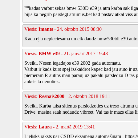
'''''kadas varbut sekas bmw 530D e39 ja atm karba sak ilga
bijis ka negrib parslegt atrumus,bet kad pastav atkal viss ai
Viesis:
Imants
- 24. oktobrī 2015 08:30
Kada eļļa nepieciesama un cik daudz bmw530tdi e39 automa
Viesis:
BMW e39
- 21. janvārī 2017 19:48
Sveiki. Nesen iegadajos e39 2002 gada automatu.
Varbut ir kads kurs spej izskaidrot kapec kad jau auto ir uz
piemeram R autins man parauj uz pakalu parsledzu D tas p
auksts ta nenotiek.
Viesis:
Resnais2000
- 2. oktobrī 2018 19:11
Sveiki. Karba taisa sitienus parsledzoties uz treso atrumu 
Drive, masina saak nedaudz vibreet. Vai tas ir mazs ellas li
Viesis:
Laura
- 2. martā 2019 13:41
Lielisks raksts par CSDD eksāmena automašīnām - https:/