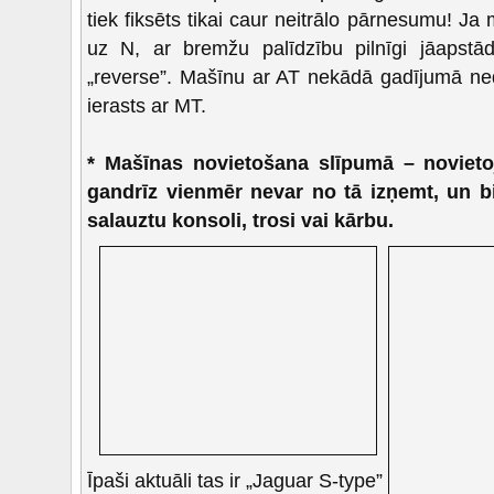
tiek fiksēts tikai caur neitrālo pārnesumu! Ja
uz N, ar bremžu palīdzību pilnīgi jāapstādi
„reverse”. Mašīnu ar AT nekādā gadījumā ned
ierasts ar MT.
* Mašīnas novietošana slīpumā – novietoj
gandrīz vienmēr nevar no tā izņemt, un bi
salauztu konsoli, trosi vai kārbu.
Īpaši aktuāli tas ir „Jaguar S-type”