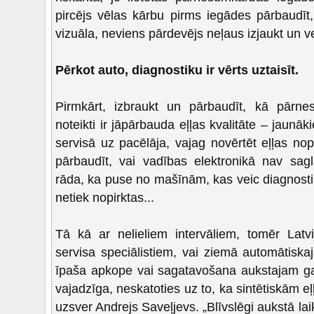
pircējs vēlas kārbu pirms iegādes pārbaudīt, 
vizuāla, neviens pārdevējs neļaus izjaukt un ve
Pērkot auto, diagnostiku ir vērts uztaisīt.
Pirmkārt, izbraukt un pārbaudīt, kā pārne
noteikti ir jāpārbauda eļļas kvalitāte – jaunāki
servisā uz pacēlāja, vajag novērtēt eļļas nop
pārbaudīt, vai vadības elektronikā nav sagl
rāda, ka puse no mašīnām, kas veic diagnost
netiek nopirktas...
Tā kā ar nelieliem intervāliem, tomēr Latv
servisa speciālistiem, vai ziemā automātis
īpaša apkope vai sagatavošana aukstajam ga
vajadzīga, neskatoties uz to, ka sintētiskām eļļ
uzsver Andrejs Saveļjevs. „Blīvslēgi aukstā laik