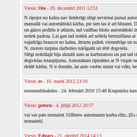
Viesis:
Oto
- 29. decembrī 2011 12:51
N ripojot no kalna nav lietderīgi slēgt nevienai jaunai auto
manuālā vai automātiskā kārba, pie tam tas ir arī bīstami. De
un gāzes pedālis ir atlaists, tad vadības bloks automātiski 
netiek padota. Lai gan tad notiek arī neliela bremzēšana ar mo
vajadzīgs braucot no kalna, ātrums paliek vienmērīgs un n
N, motors turpina darboties tukšgaitā un tērē degvielu.
Slēgt neitrālajā bija aktuāli auto ar karburatoru un pat tad
degvielas ietaupījumu. Automātam ripināties ar N vispār neva
deldē kārbu. N ir domāts, lai auto varētu stumt vai vilkt, be
Viesis:
es
- 16. martā 2012 23:10
normundskaktins - 24. februārī 2010 15:48 Krapnieku kant
Viesis:
peteris
- 4. jūlijā 2012 20:57
vai var pats nomainit 318bmw automatam karba ellu;..[Es r
nomainit]
Viesis:
Edgars
- 21. oktobrī 2014 14:13