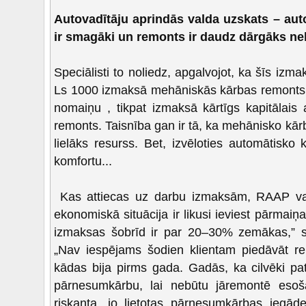
Autovadītāju aprindās valda uzskats – aut
ir smagāki un remonts ir daudz dārgāks ne
Speciālisti to noliedz, apgalvojot, ka šīs izma
Ls 1000 izmaksā mehāniskās kārbas remonts
nomaiņu , tikpat izmaksā kārtīgs kapitālais
remonts. Taisnība gan ir tā, ka mehānisko kārbu
lielāks resurss. Bet, izvēloties automātisk
komfortu...
Kas attiecas uz darbu izmaksām, RAAP vadī
ekonomiskā situācija ir likusi ieviest pārmai
izmaksas šobrīd ir par 20–30% zemākas,” 
„Nav iespējams šodien klientam piedāvāt 
kādas bija pirms gada. Gadās, ka cilvēki pat 
pārnesumkārbu, lai nebūtu jāremontē esošā
riskanta, jo lietotas pārnesumkārbas iegāde