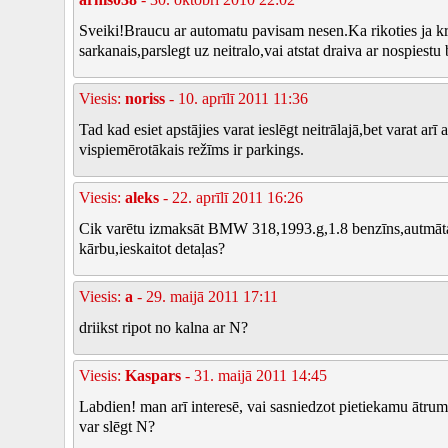
Sveiki!Braucu ar automatu pavisam nesen.Ka rikoties ja k
sarkanais,parslegt uz neitralo,vai atstat draiva ar nospiestu
Viesis:
noriss
- 10. aprīlī 2011 11:36
Tad kad esiet apstājies varat ieslēgt neitrālajā,bet varat arī a
vispiemērotākais režīms ir parkings.
Viesis:
aleks
- 22. aprīlī 2011 16:26
Cik varētu izmaksāt BMW 318,1993.g,1.8 benzīns,autmāt
kārbu,ieskaitot detaļas?
Viesis:
a
- 29. maijā 2011 17:11
driikst ripot no kalna ar N?
Viesis:
Kaspars
- 31. maijā 2011 14:45
Labdien! man arī interesē, vai sasniedzot pietiekamu ātru
var slēgt N?