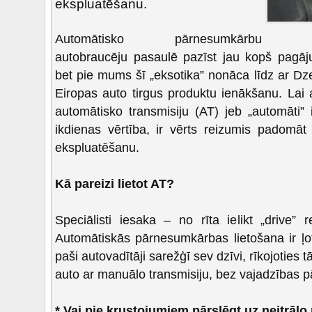
ekspluatēšanu.
Automātisko pārnesumkārbu
autobraucēju pasaulē pazīst jau kopš pagā
bet pie mums šī „eksotika” nonāca līdz ar Dz
Eiropas auto tirgus produktu ienākšanu. Lai
automātisko transmisiju (AT) jeb „automāti” 
ikdienas vērtība, ir vērts reizumis padomāt
ekspluatēšanu.
Kā pareizi lietot AT?
Speciālisti iesaka – no rīta ielikt „drive”
Automātiskās pārnesumkārbas lietošana ir ļoti
paši autovadītāji sarežģī sev dzīvi, rīkojoties t
auto ar manuālo transmisiju, bez vajadzības 
* Vai pie krustojumiem pārslēgt uz neitrā