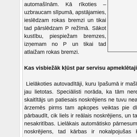
automašīnām. Kā rīkoties –
uzbraucam slīpumā, apstājamies,
ieslēdzam rokas bremzi un tikai
tad pārslēdzam P režīmā. Sākot
kustību, piespiežam bremzes,
izņemam no P un tikai tad
atlaižam rokas bremzi.
Kas visbiežāk kļūst par servisu apmeklētaj
Lielākoties autovadītāji, kuru īpašumā ir maš
jau lietotas. Speciālisti norāda, ka tām nere
skaitītājs un patiesais noskrējiens ne tuvu nea
ārzemēs pirms tam apkopes veiktas pie dīl
pārbaudīt, cik liels ir reālais noskrējiens, un 
nesakritības. Lielākais automātisko pārnesumk
noskrējiens, tad kārbas ir nokalpojušas 