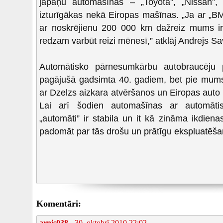
japāņu automašīnas – „Toyota”, „Nissan”, k
izturīgākas nekā Eiropas mašīnas. „Ja ar „B
ar noskrējienu 200 000 km dažreiz mums ir
redzam varbūt reizi mēnesī,” atklāj Andrejs Sa
Automātisko pārnesumkārbu autobraucēju 
pagājušā gadsimta 40. gadiem, bet pie mums 
ar Dzelzs aizkara atvēršanos un Eiropas auto 
Lai arī šodien automašīnas ar automātis
„automāti” ir stabila un it kā zināma ikdienas
padomāt par tās drošu un prātīgu ekspluatēša
Komentāri:
arnis038
- 30. oktobrī 2010 22:02