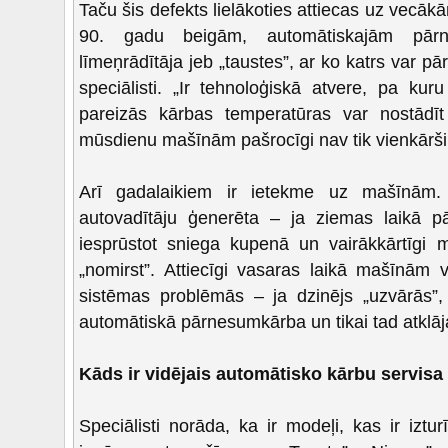
Taču šis defekts lielākoties attiecas uz vecā
90. gadu beigām, automātiskajām pār
līmeņrādītāja jeb „taustes”, ar ko katrs var pār
speciālisti. „Ir tehnoloģiskā atvere, pa kuru
pareizās kārbas temperatūras var nostādīt
mūsdienu mašīnām pašrocīgi nav tik vienkārši i
Arī gadalaikiem ir ietekme uz mašīnām.
autovadītāju ģenerēta – ja ziemas laikā p
iesprūstot sniega kupenā un vairākkārtīgi m
„nomirst”. Attiecīgi vasaras laikā mašīnām 
sistēmas problēmās – ja dzinējs „uzvārās”, 
automātiskā pārnesumkārba un tikai tad atklāja
Kāds ir vidējais automātisko kārbu servisa 
Speciālisti norāda, ka ir modeļi, kas ir iztu