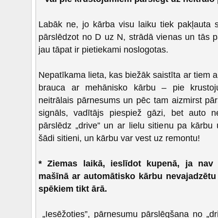
Labāk ne, jo kārba visu laiku tiek pakļauta s
pārslēdzot no D uz N, strādā vienas un tās 
jau tāpat ir pietiekami noslogotas.
Nepatīkama lieta, kas biežāk saistīta ar tiem a
brauca ar mehānisko kārbu – pie krustoju
neitrālais pārnesums un pēc tam aizmirst pār
signāls, vadītājs piespiež gāzi, bet auto n
pārslēdz „drive” un ar lielu sitienu pa kār
šādi sitieni, un kārbu var vest uz remontu!
* Ziemas laikā, ieslīdot kupenā, ja nav
mašīnā ar automātisko kārbu nevajadzētu
spēkiem tikt ārā.
„Iesēžoties”, pārnesumu pārslēgšana no „dri