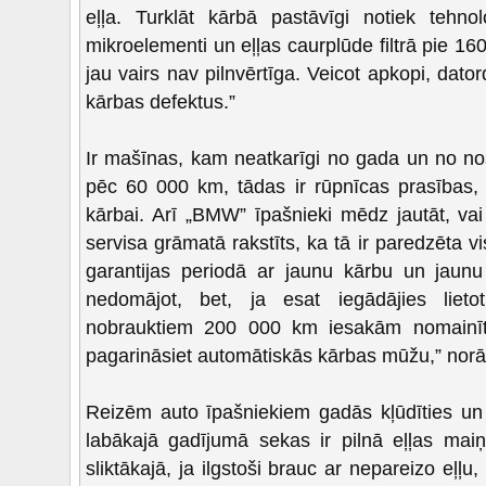
eļļa. Turklāt kārbā pastāvīgi notiek tehno
mikroelementi un eļļas caurplūde filtrā pie 1
jau vairs nav pilnvērtīga. Veicot apkopi, dator
kārbas defektus.”
Ir mašīnas, kam neatkarīgi no gada un no nosk
pēc 60 000 km, tādas ir rūpnīcas prasības, 
kārbai. Arī „BMW” īpašnieki mēdz jautāt, vai 
servisa grāmatā rakstīts, ka tā ir paredzēta
garantijas periodā ar jaunu kārbu un jaunu 
nedomājot, bet, ja esat iegādājies liet
nobrauktiem 200 000 km iesakām nomainīt 
pagarināsiet automātiskās kārbas mūžu,” norād
Reizēm auto īpašniekiem gadās kļūdīties un 
labākajā gadījumā sekas ir pilnā eļļas mai
sliktākajā, ja ilgstoši brauc ar nepareizo eļļu