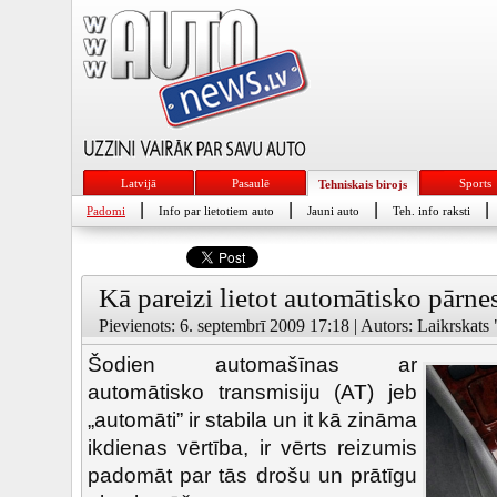
Latvijā
Pasaulē
Sports
Tehniskais birojs
|
|
|
|
Padomi
Info par lietotiem auto
Jauni auto
Teh. info raksti
Kā pareizi lietot automātisko pārn
Pievienots: 6. septembrī 2009 17:18 | Autors: Laikrskats
Šodien automašīnas ar
automātisko transmisiju (AT) jeb
„automāti” ir stabila un it kā zināma
ikdienas vērtība, ir vērts reizumis
padomāt par tās drošu un prātīgu