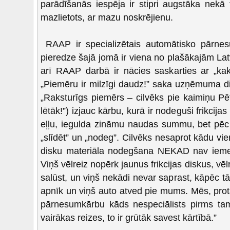
parādīšanās iespēja ir stipri augstāka nekā 
mazlietots, ar mazu noskrējienu.
RAAP ir specializētais automātisko pārnes
pieredze šajā jomā ir viena no plašākajām Latv
arī RAAP darbā ir nācies saskarties ar „ka
„Piemēru ir milzīgi daudz!” saka uzņēmuma di
„Raksturīgs piemērs – cilvēks pie kaimiņu Pēte
lētāk!”) izjauc kārbu, kurā ir nodeguši frikcija
eļļu, iegulda zināmu naudas summu, bet pēc
„slīdēt” un „nodeg”. Cilvēks nesaprot kādu vien
disku materiāla nodegšana NEKAD nav iemes
Viņš vēlreiz nopērk jaunus frikcijas diskus, vē
salūst, un viņš nekādi nevar saprast, kāpēc 
apnīk un viņš auto atved pie mums. Mēs, prota
pārnesumkārbu kāds nespeciālists pirms tam 
vairākas reizes, to ir grūtāk savest kārtībā.”