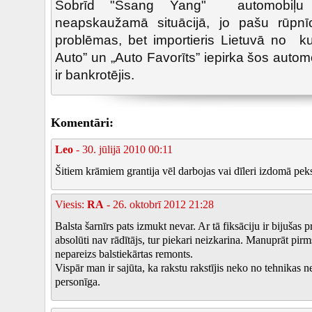
Šobrīd "Ssang Yang" automobiļu ī
neapskaužamā situācijā, jo pašu rūpnī
problēmas, bet importieris Lietuvā no ku
Auto” un „Auto Favorīts” iepirka šos auto
ir bankrotējis.
Komentāri:
Leo
- 30. jūlijā 2010 00:11
Šitiem krāmiem grantija vēl darbojas vai dīleri izdomā pek
Viesis:
RA
- 26. oktobrī 2012 21:28
Balsta šarnīrs pats izmukt nevar. Ar tā fiksāciju ir bijušas
absolūti nav rādītājs, tur piekari neizkarina. Manuprāt pirm
nepareizs balstiekārtas remonts.
Vispār man ir sajūta, ka rakstu rakstījis neko no tehnikas n
personīga.