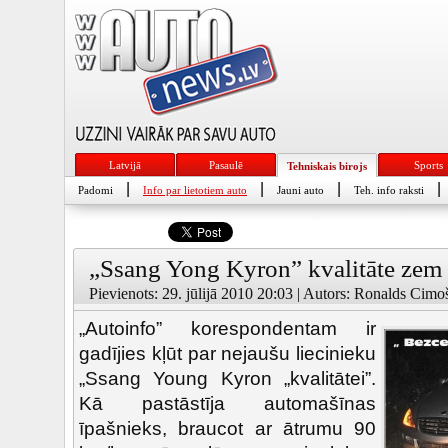
Latvijā
Pasaulē
Sports
Tehniskais birojs
|
|
|
|
Padomi
Info par lietotiem auto
Jauni auto
Teh. info raksti
„Ssang Yong Kyron” kvalitāte zem k
Pievienots: 29. jūlijā 2010 20:03 | Autors: Ronalds Cimo
„Autoinfo” korespondentam ir
gadījies kļūt par nejaušu liecinieku
„Ssang Young Kyron „kvalitātei”.
Kā pastāstīja automašīnas
īpašnieks, braucot ar ātrumu 90