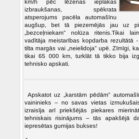
km/h pēc lēzenas ieplakas
izbraukšanas, spēkrata
atsperojums pacēla automašīnu
augšup, bet tā piezemējās jau uz pi
„bezceļniekam” nolūza ritenis.Tikai l
vadītāja meistarības kopdarba rezultātā 
tilta margās vai „neielidoja” upē. Zīmīgi, k
tikai 65 000 km, turklāt tā tikko bija iz
tehnisko apskati.
Apskatot uz „karstām pēdām” automašīn
vaininieks – no savas vietas izmukušais 
izraisīja arī priekšējās piekares mierinā
tehniskais risinājums – tās apakšējā da
iepresētas gumijas bukses!